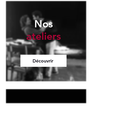
Nos
ateliers
Découvrir
À
venir